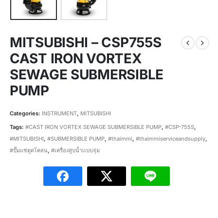
MITSUBISHI – CSP755S
CAST IRON VORTEX
SEWAGE SUBMERSIBLE
PUMP
Categories:
INSTRUMENT
,
MITSUBISHI
Tags:
#CAST IRON VORTEX SEWAGE SUBMERSIBLE PUMP
,
#CSP-755S
,
#MITSUBISHI
,
#SUBMERSIBLE PUMP
,
#thaimmi
,
#thaimmiserviceandsupply
,
#ปั๊มแช่ดูดโคลน
,
#เครื่องสูบน้ำเเบบจุ่ม