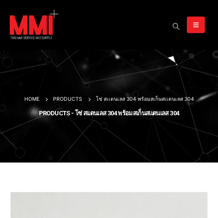
HOME
PRODUCTS
โซ่ สเเตนเลส 304 พร้อมสเก็นสเเตนเลส 304
PRODUCTS - โซ่ สเเตนเลส 304 พร้อมสเก็นสเเตนเลส 304