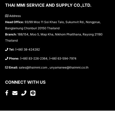
THAI MMI SERVICE AND SUPPLY CO.,LTD.
Address
Head Office:
93/99 Moo 11 Soi Khao Talo, Sukumvit Rd., Nongprue,
Banglamung Chonburi 20150 Thailand
Branch:
188/154, Moo 5, Map Kha, Nikhom Phatthana, Rayong 21180
Thailand
Tel:
(+66) 38-424282
Phone:
(+66) 83-226-2364, (+66) 63-594-7974
Email:
sales@thaimmi.com , unyamanee@thaimmi.co.th
CONNECT WITH US