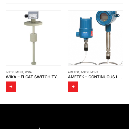
AMETEK
,
INSTRUMENT
CAMOZZI
,
INSTRUMENT
AMETEK – CONTINUOUS LEVEL TRANSMITTER WITH 700-5-54 SERIES SENSING ELEMENT
CAMOZZI – FILTER REGULATORS PRESSURE REGULATORS LUBRICATOR MX3